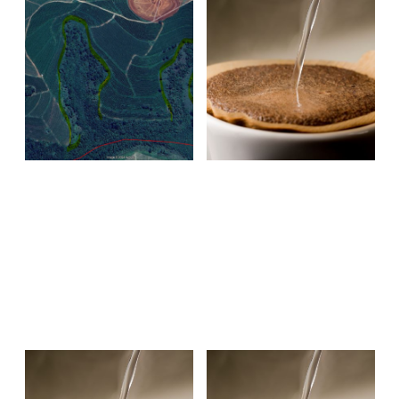
ブラジル ダ・ラゴア農園植林
令和7年6月～10月 コーヒー
プロジェクト 活動報告（2024
インストラクター3級講習会
年度）
日程のお知らせ
2025.06.12
2025.05.12
INFORMATION & BLOG
EVENT & SEMINAR
サスティナブル関連
ニュース
ニュース
重要なお知らせ
令和7年3月～5月 コーヒーイ
令和6年12月～令和7年2月
ンストラクター3級講習会 日
コーヒーインストラクター3級