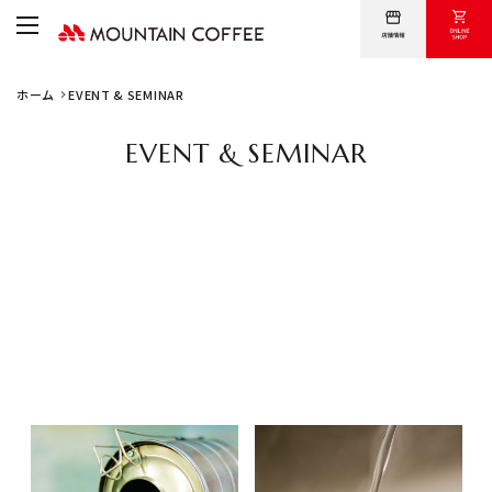
ホーム
EVENT & SEMINAR
卸売について
オンラインショップ
EVENT & SEMINAR
採用情報
会社案内
問い合わせ
令和6年4月～6月 コーヒー
令和6年4月～6月 コーヒーイ
焙煎体験セミナー 日程のお知
ンストラクター3級講習会 日